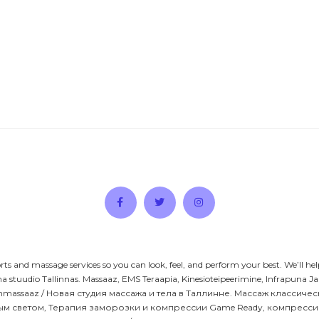
rts and massage services so you can look, feel, and perform your best. We’ll he
a stuudio Tallinnas. Massaaz, EMS Teraapia, Kinesioteipeerimine, Infrapuna
oonmassaaz / Новая студия массажа и тела в Таллинне. Массаж классиче
светом, Терапия заморозки и компрессии Game Ready, компрессионный