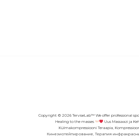
Copyright ©
2026
TerviseLab™
We offer professional spo
Healing to the masses
Uus Massaazi ja Keh
Külmakompressiooni Teraapia, Kompressi
Кинезиотейпирование, Терапия инфракрасным 