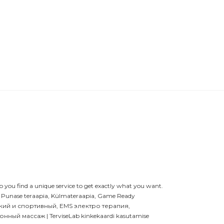
lp you find a unique service to get exactly what you want.
 Ja Punase teraapia, Külmateraapia, Game Ready
ский и спортивный, EMS электро терапия,
 массаж | TerviseLab kinkekaardi kasutamise